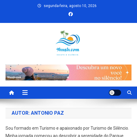
Skip
segunda-feira, agosto 10, 2026
to
content
9hush.com
Escute o silêncio.
AUTOR:
ANTONIO PAZ
Sou formado em Turismo e apaixonado por Turismo de Silêncio.
Minha jornada começou ao descobrir a serenidade do Parque