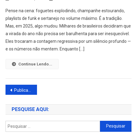
Pense na cena: foguetes explodindo, champanhe estourando,
playlists de funk e sertanejo no volume máximo. É a tradição.
Mas, em 2025, algo mudou. Milhares de brasileiros decidiram que
a virada do ano não precisa ser barulhenta para ser inesquecível.
Eles trocaram a contagem regressiva por um silêncio profundo —
e os números não mentem. Enquanto […]
Continue Lendo...
Navegação
Publicações mais antigas
por
PESQUISE AQUI:
posts
Pesquisar
por: