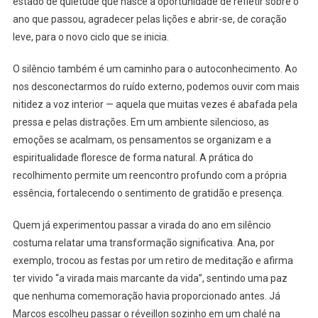
estado de quietude que nasce a oportunidade de refletir sobre o
ano que passou, agradecer pelas lições e abrir-se, de coração
leve, para o novo ciclo que se inicia.
O silêncio também é um caminho para o autoconhecimento. Ao
nos desconectarmos do ruído externo, podemos ouvir com mais
nitidez a voz interior — aquela que muitas vezes é abafada pela
pressa e pelas distrações. Em um ambiente silencioso, as
emoções se acalmam, os pensamentos se organizam e a
espiritualidade floresce de forma natural. A prática do
recolhimento permite um reencontro profundo com a própria
essência, fortalecendo o sentimento de gratidão e presença.
Quem já experimentou passar a virada do ano em silêncio
costuma relatar uma transformação significativa. Ana, por
exemplo, trocou as festas por um retiro de meditação e afirma
ter vivido “a virada mais marcante da vida”, sentindo uma paz
que nenhuma comemoração havia proporcionado antes. Já
Marcos escolheu passar o réveillon sozinho em um chalé na