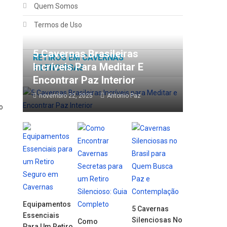
Quem Somos
Termos de Uso
5 Cavernas Brasileiras
RETIROS EM CAVERNAS
Incríveis Para Meditar E
SILENCIOSAS
Encontrar Paz Interior
novembro 22, 2025
Antonio Paz
o
Equipamentos
5 Cavernas
Essenciais
Silenciosas No
Como
Para Um Retiro