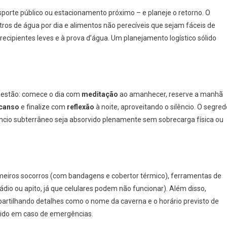
sporte público ou estacionamento próximo – e planeje o retorno. O
litros de água por dia e alimentos não perecíveis que sejam fáceis de
ecipientes leves e à prova d’água. Um planejamento logístico sólido
ugestão: comece o dia com
meditação
ao amanhecer, reserve a manhã
canso
e finalize com
reflexão
à noite, aproveitando o silêncio. O segred
êncio subterrâneo seja absorvido plenamente sem sobrecarga física ou
rimeiros socorros (com bandagens e cobertor térmico), ferramentas de
ádio ou apito, já que celulares podem não funcionar). Além disso,
partilhando detalhes como o nome da caverna e o horário previsto de
gido em caso de emergências.