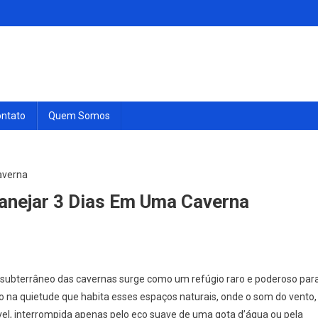
ntato
Quem Somos
lanejar 3 Dias Em Uma Caverna
o subterrâneo das cavernas surge como um refúgio raro e poderoso par
 na quietude que habita esses espaços naturais, onde o som do vento,
vel, interrompida apenas pelo eco suave de uma gota d’água ou pela