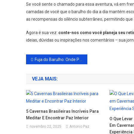
Se você sente o chamado para essa aventura, vá em fren
camadas de você que o barulho do dia a dia mantém esco
as recompensas do silêncio subterrâneo, permitindo que
Agora é sua vez:
conte-nos como você planeja seu reti
ideias, dúvidas ou inspirações nos comentários – sua jo
Navegação
Fuja do Barulho: Onde Passar a Virada do Ano em Completo Silêncio
de
VEJA MAIS:
Post
5 Cavernas Brasileiras Incríveis Para
Meditar E Encontrar Paz Interior
O Que Levar
Em Cavernas
novembro 22, 2025
Antonio Paz
Experiência