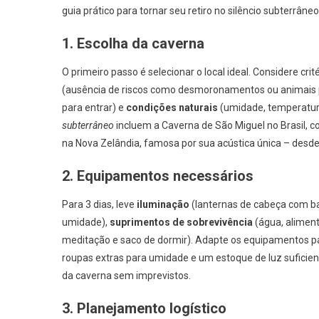
guia prático para tornar seu retiro no silêncio subterrân
1. Escolha da caverna
O primeiro passo é selecionar o local ideal. Considere cri
(ausência de riscos como desmoronamentos ou animais 
para entrar) e
condições naturais
(umidade, temperatura
subterrâneo
incluem a Caverna de São Miguel no Brasil, c
na Nova Zelândia, famosa por sua acústica única – desde
2. Equipamentos necessários
Para 3 dias, leve
iluminação
(lanternas de cabeça com ba
umidade),
suprimentos de sobrevivência
(água, aliment
meditação e saco de dormir). Adapte os equipamentos par
roupas extras para umidade e um estoque de luz suficien
da caverna sem imprevistos.
3. Planejamento logístico