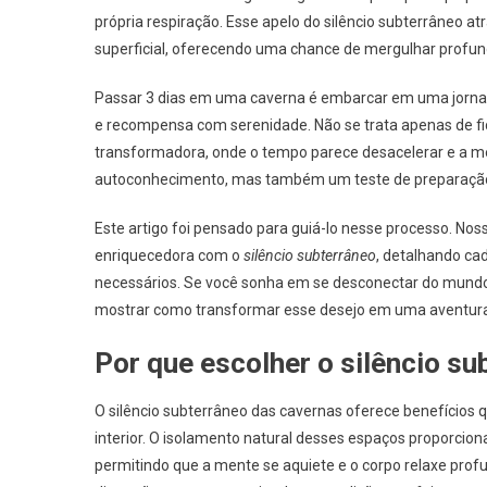
própria respiração. Esse apelo do silêncio subterrâneo a
superficial, oferecendo uma chance de mergulhar profu
Passar 3 dias em uma caverna é embarcar em uma jornad
e recompensa com serenidade. Não se trata apenas de fi
transformadora, onde o tempo parece desacelerar e a m
autoconhecimento, mas também um teste de preparação e r
Este artigo foi pensado para guiá-lo nesse processo. Nos
enriquecedora com o
silêncio subterrâneo
, detalhando ca
necessários. Se você sonha em se desconectar do mundo 
mostrar como transformar esse desejo em uma aventura
Por que escolher o silêncio s
O silêncio subterrâneo das cavernas oferece benefícios
interior. O isolamento natural desses espaços proporcion
permitindo que a mente se aquiete e o corpo relaxe pr