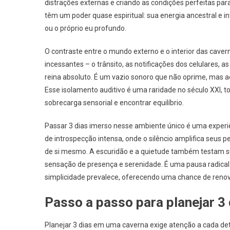
distrações externas e criando as condições perfeitas para
têm um poder quase espiritual: sua energia ancestral e in
ou o próprio eu profundo.
O contraste entre o mundo externo e o interior das cave
incessantes – o trânsito, as notificações dos celulares, 
reina absoluto. É um vazio sonoro que não oprime, mas a
Esse isolamento auditivo é uma raridade no século XXI,
sobrecarga sensorial e encontrar equilíbrio.
Passar 3 dias imerso nesse ambiente único é uma exper
de introspecção intensa, onde o silêncio amplifica seu
de si mesmo. A escuridão e a quietude também testam s
sensação de presença e serenidade. É uma pausa radica
simplicidade prevalece, oferecendo uma chance de reno
Passo a passo para planejar 3
Planejar 3 dias em uma caverna exige atenção a cada det