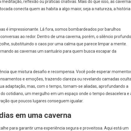
 meditação, reflexão ou práticas criativas. Mais do que isso, as caverna
tocada conecta quem as habita a algo maior, seja a natureza, a história
rnas é impressionante. Lá fora, somos bombardeados por barulhos
as conversas ao redor. Dentro de uma caverna, porém, o silêncio profund
colhe, substituindo o caos por uma calma que parece limpar a mente.
 tornando as cavernas um santuário para quem busca escapar da
iência que mistura desafio e recompensa. Você pode esperar momento
s pensamentos e emoções, trazendo clareza ou revelando camadas ocult
ua adaptação, mas, com o tempo, tornam-se aliadas, aprofundando a
l do cotidiano, um mergulho em um espaço onde o tempo desacelera e 
vação que poucos lugares conseguem igualar.
 dias em uma caverna
alhe para garantir uma experiência segura e proveitosa. Aqui está um