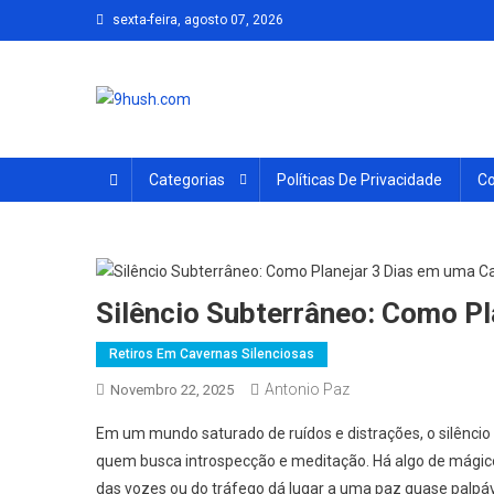
Skip
sexta-feira, agosto 07, 2026
to
content
9hush.com
Escute o silêncio.
Categorias
Políticas De Privacidade
Co
Silêncio Subterrâneo: Como P
Retiros Em Cavernas Silenciosas
Antonio Paz
Novembro 22, 2025
Em um mundo saturado de ruídos e distrações, o silênci
quem busca introspecção e meditação. Há algo de mágico
das vozes ou do tráfego dá lugar a uma paz quase palpá