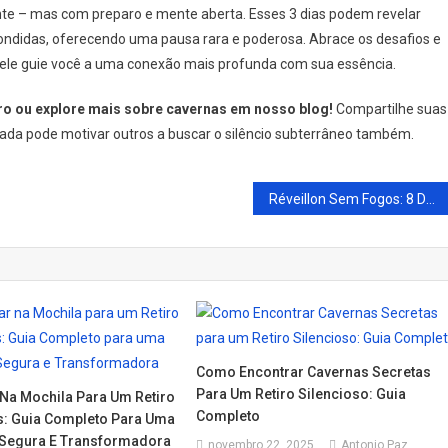
te – mas com preparo e mente aberta. Esses 3 dias podem revelar
ndidas, oferecendo uma pausa rara e poderosa. Abrace os desafios e
 ele guie você a uma conexão mais profunda com sua essência.
ro ou explore mais sobre cavernas em nosso blog!
Compartilhe suas
rnada pode motivar outros a buscar o silêncio subterrâneo também.
Réveillon Sem Fogos: 8 Destinos de Turismo de Silêncio para Começar 2026 em Paz
Como Encontrar Cavernas Secretas
Para Um Retiro Silencioso: Guia
 Na Mochila Para Um Retiro
Completo
: Guia Completo Para Uma
 Segura E Transformadora
novembro 22, 2025
Antonio Paz