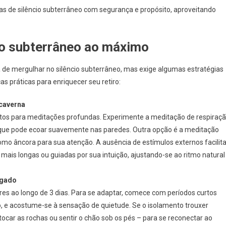
ias de silêncio subterrâneo com segurança e propósito, aproveitando
cio subterrâneo ao máximo
de mergulhar no silêncio subterrâneo, mas exige algumas estratégias
cas práticas para enriquecer seu retiro:
caverna
feitos para meditações profundas. Experimente a meditação de respiraç
 que pode ecoar suavemente nas paredes. Outra opção é a meditação
omo âncora para sua atenção. A ausência de estímulos externos facilit
 mais longas ou guiadas por sua intuição, ajustando-se ao ritmo natural
ngado
res ao longo de 3 dias. Para se adaptar, comece com períodos curtos
, e acostume-se à sensação de quietude. Se o isolamento trouxer
tocar as rochas ou sentir o chão sob os pés – para se reconectar ao