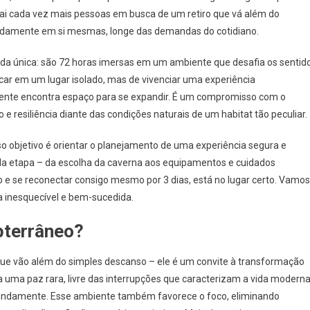
trai cada vez mais pessoas em busca de um retiro que vá além do
ndamente em si mesmas, longe das demandas do cotidiano.
a única: são 72 horas imersas em um ambiente que desafia os sentid
car em um lugar isolado, mas de vivenciar uma experiência
ente encontra espaço para se expandir. É um compromisso com o
esiliência diante das condições naturais de um habitat tão peculiar.
so objetivo é orientar o planejamento de uma experiência segura e
da etapa – da escolha da caverna aos equipamentos e cuidados
e se reconectar consigo mesmo por 3 dias, está no lugar certo. Vamos
 inesquecível e bem-sucedida.
ubterrâneo?
 que vão além do simples descanso – ele é um convite à transformação
a uma paz rara, livre das interrupções que caracterizam a vida moderna
ofundamente. Esse ambiente também favorece o foco, eliminando